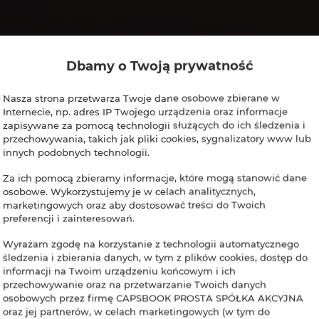
Dbamy o Twoją prywatność
Nasza strona przetwarza Twoje dane osobowe zbierane w
Internecie, np. adres IP Twojego urządzenia oraz informacje
zapisywane za pomocą technologii służących do ich śledzenia i
przechowywania, takich jak pliki cookies, sygnalizatory www lub
innych podobnych technologii.
Za ich pomocą zbieramy informacje, które mogą stanowić dane
osobowe. Wykorzystujemy je w celach analitycznych,
marketingowych oraz aby dostosować treści do Twoich
preferencji i zainteresowań.
Wyrażam zgodę na korzystanie z technologii automatycznego
TWÓJ SMART NOCLEG W KAPSUL
śledzenia i zbierania danych, w tym z plików cookies, dostęp do
informacji na Twoim urządzeniu końcowym i ich
przechowywanie oraz na przetwarzanie Twoich danych
tępny 24/7. Bez przepłacania za rzeczy, 
osobowych przez firmę CAPSBOOK PROSTA SPÓŁKA AKCYJNA
oraz jej partnerów, w celach marketingowych (w tym do